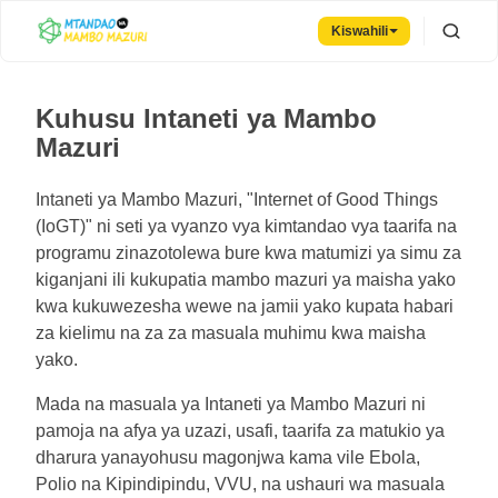
Kiswahili
Kuhusu Intaneti ya Mambo
Mazuri
Intaneti ya Mambo Mazuri, "Internet of Good Things
(IoGT)" ni seti ya vyanzo vya kimtandao vya taarifa na
programu zinazotolewa bure kwa matumizi ya simu za
kiganjani ili kukupatia mambo mazuri ya maisha yako
kwa kukuwezesha wewe na jamii yako kupata habari
za kielimu na za za masuala muhimu kwa maisha
yako.
Mada na masuala ya Intaneti ya Mambo Mazuri ni
pamoja na afya ya uzazi, usafi, taarifa za matukio ya
dharura yanayohusu magonjwa kama vile Ebola,
Polio na Kipindipindu, VVU, na ushauri wa masuala