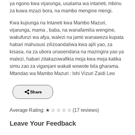
ya ngono kwa vijarunga, usalama wa intaneti, mbinu
za kuwa mzazi bora, na mambo mengine mengi.
Kwa kujiunga na Intaneti kwa Mambo Mazuri,
vijarunga, mama , baba, na wanafamilia wengine,
wakufunzi wa afya, walezi na jamii wanaweza kupata
habari mahususi zilizoandaliwa kwa ajili yao, za
kisasa, na za ubora unaoendana na mazingira yao ya
malezi, habari zitakazowafikia moja kwa moja katika
simu zao za viganjani wakati wowote bila gharama.
Mtandao wa Mambo Mazuri : Ishi Vizuri Zaidi Leo
Share
Average Rating:
★
☆
☆
☆
☆
(17 reviews)
Leave Your Feedback